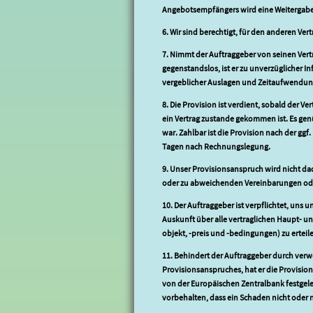
Angebotsempfängers wird eine Weitergabe u
6. Wir sind berechtigt, für den anderen Vert
7. Nimmt der Auftraggeber von seinen Vert
gegenstandslos, ist er zu unverzüglicher I
vergeblicher Auslagen und Zeitaufwendun
8. Die Provision ist verdient, sobald der 
ein Vertrag zustande gekommen ist. Es gen
war. Zahlbar ist die Provision nach der gg
Tagen nach Rechnungslegung.
9. Unser Provisionsanspruch wird nicht dad
oder zu abweichenden Vereinbarungen oder 
10. Der Auftraggeber ist verpflichtet, uns 
Auskunft über alle vertraglichen Haupt- u
objekt, -preis und -bedingungen) zu erteile
11. Behindert der Auftraggeber durch ver
Provisionsanspruches, hat er die Provisio
von der Europäischen Zentralbank festgele
vorbehalten, dass ein Schaden nicht oder n