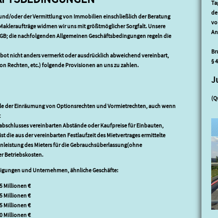
Ta
de
und/oder der Vermittlung von Immobilien einschließlich der Beratung
vo
r Makleraufträge widmen wir uns mit größtmöglicher Sorgfalt. Unsere
An
. BGB; die nachfolgenden Allgemeinen Geschäftsbedingungen regeln die
Br
gebot nicht anders vermerkt oder ausdrücklich abweichend vereinbart,
§ 
n Rechten, etc.) folgende Provisionen an uns zu zahlen.
J
(Q
alle der Einräumung von Optionsrechten und Vormietrechten, auch wenn
t
sabschlusses vereinbarten Abstände oder Kaufpreise für Einbauten,
t die aus der vereinbarten Festlaufzeit des Mietvertrages ermittelte
nleistung des Mieters für die Gebrauchsüberlassung(ohne
r Betriebskosten.
iligungen und Unternehmen, ähnliche Geschäfte:
5 Millionen €
5 Millionen €
5 Millionen €
0 Millionen €