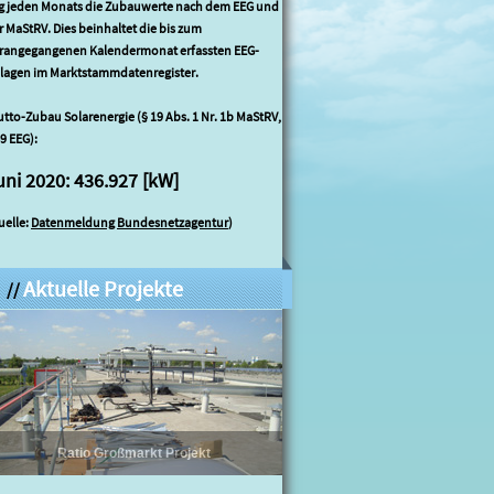
g jeden Monats die Zubauwerte nach dem EEG und
r MaStRV. Dies beinhaltet die bis zum
rangegangenen Kalendermonat erfassten EEG-
lagen im Marktstammdatenregister.
utto-Zubau Solarenergie
(§ 19 Abs. 1 Nr. 1b MaStRV,
49 EEG):
uni 2020: 436.927 [kW]
uelle:
Datenmeldung Bundesnetzagentur
)
Aktuelle Projekte
//
Ratio Großmarkt Projekt