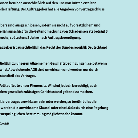
nen beruhen ausschließlich auf den uns von Dritten erteilten
lei Haftung. Der Auftraggeber hat alle Angaben vor Vertragsschluss
ers sind ausgeschlossen, sofern sie nicht auf vorsätzlichem und
erjährungsfrist für die Geltendmachung von Schadensersatz beträgt 3
ruchs, spätestens 3 Jahre nach Auftragsbeendigung.
aggeber ist ausschließlich das Recht der Bundesrepublik Deutschland
chließlich zu unseren Allgemeinen Geschäftsbedingungen, selbst wenn
 wird. Abweichende AGB sind unwirksam und werden nur durch
tandteil des Vertrages.
 Vollkaufleute unser Firmensitz. Wir sind jedoch berechtigt, auch
dem gesetzlich zulässigen Gerichtsstand geltend zu machen.
lervertrages unwirksam sein oder werden, so berührt dies die
n werden die unwirksame Klausel oder eine Lücke durch eine Regelung
der ursprünglichen Bestimmung möglichst nahe kommt.
n GmbH