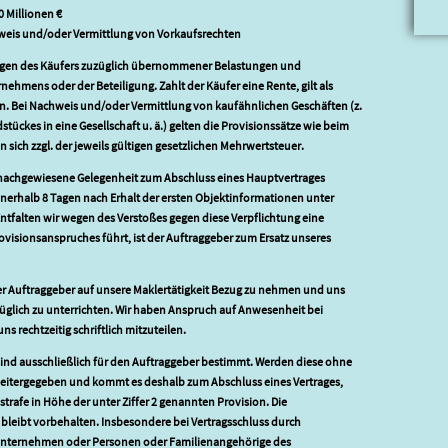
 Millionen €
hweis und/oder Vermittlung von Vorkaufsrechten
ungen des Käufers zuzüglich übernommener Belastungen und
nehmens oder der Beteiligung. Zahlt der Käufer eine Rente, gilt als
n. Bei Nachweis und/oder Vermittlung von kaufähnlichen Geschäften (z.
tückes in eine Gesellschaft u. ä.) gelten die Provisionssätze wie beim
 sich zzgl. der jeweils gültigen gesetzlichen Mehrwertsteuer.
s nachgewiesene Gelegenheit zum Abschluss eines Hauptvertrages
 innerhalb 8 Tagen nach Erhalt der ersten Objektinformationen unter
 Entfalten wir wegen des Verstoßes gegen diese Verpflichtung eine
rovisionsanspruches führt, ist der Auftraggeber zum Ersatz unseres
er Auftraggeber auf unsere Maklertätigkeit Bezug zu nehmen und uns
üglich zu unterrichten. Wir haben Anspruch auf Anwesenheit bei
s rechtzeitig schriftlich mitzuteilen.
ind ausschließlich für den Auftraggeber bestimmt. Werden diese ohne
 weitergegeben und kommt es deshalb zum Abschluss eines Vertrages,
strafe in Höhe der unter Ziffer 2 genannten Provision. Die
leibt vorbehalten. Insbesondere bei Vertragsschluss durch
 Unternehmen oder Personen oder Familienangehörige des