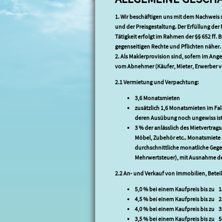
1. Wir beschäftigen uns mit dem Nachweis 
und der Preisgestaltung. Der Erfüllung de
Tätigkeit erfolgt im Rahmen der §§ 652 ff
gegenseitigen Rechte und Pflichten näher.
2. Als Maklerprovision sind, sofern im An
vom Abnehmer (Käufer, Mieter, Erwerber vo
2.1 Vermietung und Verpachtung:
3,6 Monatsmieten
zusätzlich 1,6 Monatsmieten im F
deren Ausübung noch ungewiss is
3 % der anlässlich des Mietvertrag
Möbel, Zubehör etc.. Monatsmiete is
durchschnittliche monatliche Gege
Mehrwertsteuer), mit Ausnahme de
2.2 An- und Verkauf von Immobilien, Bete
5,0 % bei einem Kaufpreis bis zu 1
4,5 % bei einem Kaufpreis bis zu 2
4,0 % bei einem Kaufpreis bis zu 3
3,5 % bei einem Kaufpreis bis zu 5