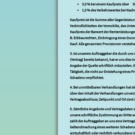
3,0 % bei einem Kaufpreis über 50
1,0 % des Verkehrswertes bei Nac
Kaufpreis ist die Summe aller Gegenleist
Verbindlichkeiten der Immobilie, des Unter
Kaufpreis der Barwert der Rentenleistunge
B. Erbbaurechten, Einbringung eines Grunds
Kauf. Alle genannten Provisionen verstehen
3. Ist unserem Auftraggeber die durch un
(Vertrag) bereits bekannt, hat er uns dies
Angabe der Quelle schriftlich mitzuteilen.
Tätigkeit, die nicht zur Entstehung eines P
Schadens verpflichtet.
4. Bei unmittelbaren Verhandlungen hat d
über den Inhalt der Verhandlungen unverz
Vertragsabschluss; Zeitpunkt und Ort sind un
5. Sämtliche Angebote und Vertragsdaten s
unsere schriftliche Zustimmung an Dritte
zahlt der Auftraggeber an uns eine Vertrags
Geltendmachung eines weiteren Schadens b
wirtschaftlich oder rechtlich verbundene