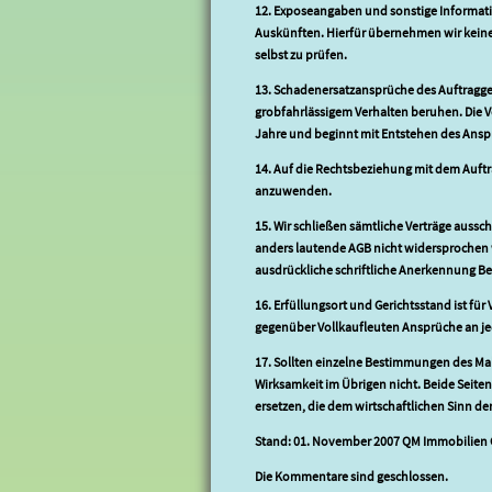
12. Exposeangaben und sonstige Informatio
Auskünften. Hierfür übernehmen wir keiner
selbst zu prüfen.
13. Schadenersatzansprüche des Auftraggeb
grobfahrlässigem Verhalten beruhen. Die V
Jahre und beginnt mit Entstehen des Ansp
14. Auf die Rechtsbeziehung mit dem Auftr
anzuwenden.
15. Wir schließen sämtliche Verträge auss
anders lautende AGB nicht widersprochen
ausdrückliche schriftliche Anerkennung Bes
16. Erfüllungsort und Gerichtsstand ist für
gegenüber Vollkaufleuten Ansprüche an je
17. Sollten einzelne Bestimmungen des Mak
Wirksamkeit im Übrigen nicht. Beide Seite
ersetzen, die dem wirtschaftlichen Sinn 
Stand: 01. November 2007 QM Immobilie
Die Kommentare sind geschlossen.