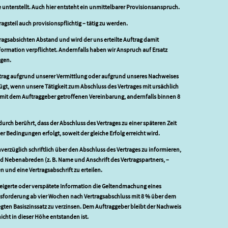
nterstellt. Auch hier entsteht ein unmittelbarer Provisionsanspruch.
ragsteil auch provisionspflichtig – tätig zu werden.
ragsabsichten Abstand und wird der uns erteilte Auftrag damit
nformation verpflichtet. Andernfalls haben wir Anspruch auf Ersatz
gen.
Vertrag aufgrund unserer Vermittlung oder aufgrund unseres Nachweises
ügt, wenn unsere Tätigkeit zum Abschluss des Vertrages mit ursächlich
f. mit dem Auftraggeber getroffenen Vereinbarung, andernfalls binnen 8
urch berührt, dass der Abschluss des Vertrages zu einer späteren Zeit
Bedingungen erfolgt, soweit der gleiche Erfolg erreicht wird.
unverzüglich schriftlich über den Abschluss des Vertrages zu informieren,
nd Nebenabreden (z. B. Name und Anschrift des Vertragspartners, –
n und eine Vertragsabschrift zu erteilen.
weigerte oder verspätete Information die Geltendmachung eines
nsforderung ab vier Wochen nach Vertragsabschluss mit 8 % über dem
gten Basiszinssatz zu verzinsen. Dem Auftraggeber bleibt der Nachweis
icht in dieser Höhe entstanden ist.