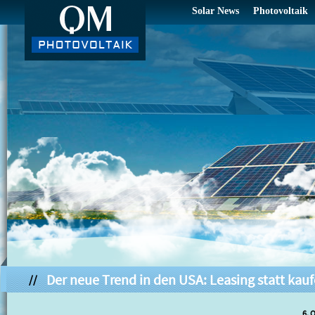
Solar News
Photovoltaik
Der neue Trend in den USA: Leasing statt kauf
//
6. 